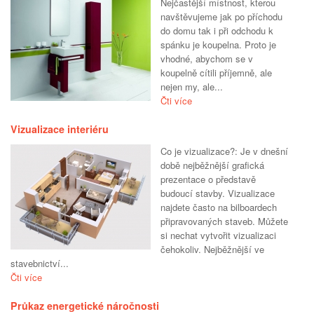
Nejčastější místnost, kterou
navštěvujeme jak po příchodu
do domu tak i při odchodu k
spánku je koupelna. Proto je
vhodné, abychom se v
koupelně cítili příjemně, ale
nejen my, ale...
Čti více
Vizualizace interiéru
Co je vizualizace?: Je v dnešní
době nejběžnější grafická
prezentace o představě
budoucí stavby. Vizualizace
najdete často na bilboardech
připravovaných staveb. Můžete
si nechat vytvořit vizualizaci
čehokoliv. Nejběžnější ve
stavebnictví...
Čti více
Průkaz energetické náročnosti