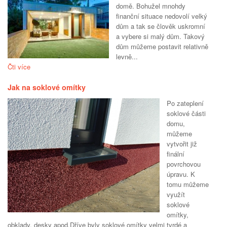
domě. Bohužel mnohdy
finanční situace nedovolí velký
dům a tak se člověk uskromní
a vybere si malý dům. Takový
dům můžeme postavit relativně
levně...
Čti více
Jak na soklové omítky
Po zateplení
soklové části
domu,
můžeme
vytvořit již
finální
povrchovou
úpravu. K
tomu můžeme
využít
soklové
omítky,
obklady, desky apod.Dříve byly soklové omítky velmi tvrdé a