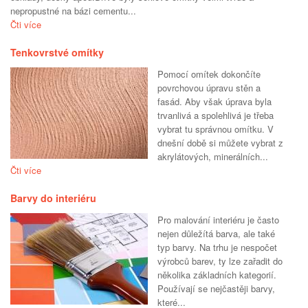
nepropustné na bázi cementu...
Čti více
Tenkovrstvé omítky
Pomocí omítek dokončíte
povrchovou úpravu stěn a
fasád. Aby však úprava byla
trvanlivá a spolehlivá je třeba
vybrat tu správnou omítku. V
dnešní době si můžete vybrat z
akrylátových, minerálních...
Čti více
Barvy do interiéru
Pro malování interiéru je často
nejen důležítá barva, ale také
typ barvy. Na trhu je nespočet
výrobců barev, ty lze zařadit do
několika základních kategorií.
Používají se nejčastěji barvy,
které...