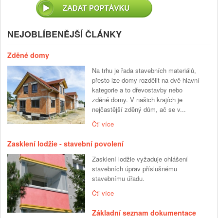
NEJOBLÍBENĚJŠÍ ČLÁNKY
Zděné domy
Na trhu je řada stavebních materiálů,
přesto lze domy rozdělit na dvě hlavní
kategorie a to dřevostavby nebo
zděné domy. V našich krajích je
nejčastější zděný dům, ač se v...
Čti více
Zasklení lodžie - stavební povolení
Zasklení lodžie vyžaduje ohlášení
stavebních úprav příslušnému
stavebnímu úřadu.
Čti více
Základní seznam dokumentace