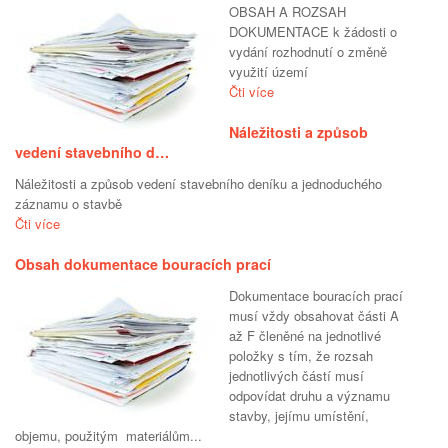
OBSAH A ROZSAH
DOKUMENTACE k žádosti o
vydání rozhodnutí o změně
využití území
Čti více
Náležitosti a způsob
vedení stavebního d…
Náležitosti a způsob vedení stavebního deníku a jednoduchého
záznamu o stavbě
Čti více
Obsah dokumentace bouracích prací
Dokumentace bouracích prací
musí vždy obsahovat části A
až F členěné na jednotlivé
položky s tím, že rozsah
jednotlivých částí musí
odpovídat druhu a významu
stavby, jejímu umístění,
objemu, použitým materiálům...