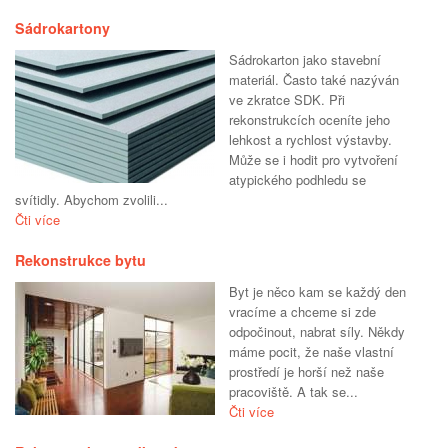
Sádrokartony
Sádrokarton jako stavební
materiál. Často také nazýván
ve zkratce SDK. Při
rekonstrukcích oceníte jeho
lehkost a rychlost výstavby.
Může se i hodit pro vytvoření
atypického podhledu se
svítidly. Abychom zvolili...
Čti více
Rekonstrukce bytu
Byt je něco kam se každý den
vracíme a chceme si zde
odpočinout, nabrat síly. Někdy
máme pocit, že naše vlastní
prostředí je horší než naše
pracoviště. A tak se...
Čti více