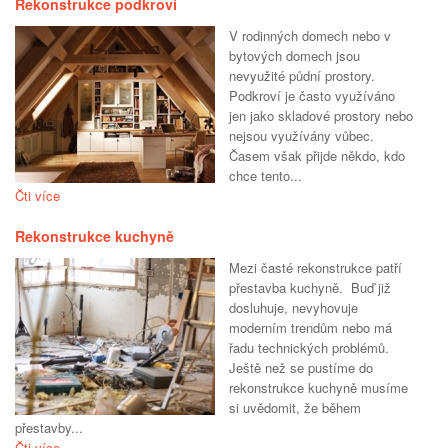
Rekonstrukce podkroví
V rodinných domech nebo v
bytových domech jsou
nevyužité půdní prostory.
Podkroví je často využíváno
jen jako skladové prostory nebo
nejsou využívány vůbec.
Časem však přijde někdo, kdo
chce tento...
Čti více
Rekonstrukce kuchyně
Mezi časté rekonstrukce patří
přestavba kuchyně. Buď již
dosluhuje, nevyhovuje
moderním trendům nebo má
řadu technických problémů.
Ještě než se pustíme do
rekonstrukce kuchyně musíme
si uvědomit, že během
přestavby...
Čti více