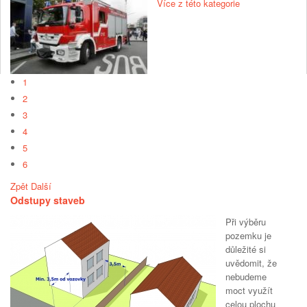
Více z této kategorie
1
2
3
4
5
6
Zpět
Další
Odstupy staveb
Při výběru
pozemku je
důležité si
uvědomit, že
nebudeme
moct využít
celou plochu