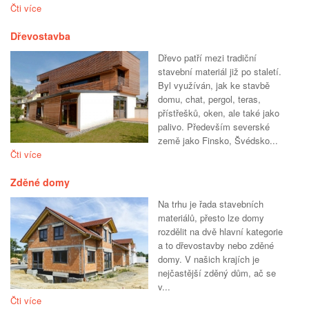
Čti více
Dřevostavba
Dřevo patří mezi tradiční
stavební materiál již po staletí.
Byl využíván, jak ke stavbě
domu, chat, pergol, teras,
přístřešků, oken, ale také jako
palivo. Především severské
země jako Finsko, Švédsko...
Čti více
Zděné domy
Na trhu je řada stavebních
materiálů, přesto lze domy
rozdělit na dvě hlavní kategorie
a to dřevostavby nebo zděné
domy. V našich krajích je
nejčastější zděný dům, ač se
v...
Čti více