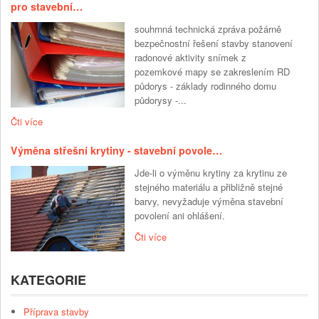
pro stavební…
souhrnná technická zpráva požárně
bezpečnostní řešení stavby stanovení
radonové aktivity snímek z
pozemkové mapy se zakreslením RD
půdorys - základy rodinného domu
půdorysy -...
Čti více
Výměna střešní krytiny - stavební povole…
Jde-li o výměnu krytiny za krytinu ze
stejného materiálu a přibližně stejné
barvy, nevyžaduje výměna stavební
povolení ani ohlášení.
Čti více
KATEGORIE
Příprava stavby