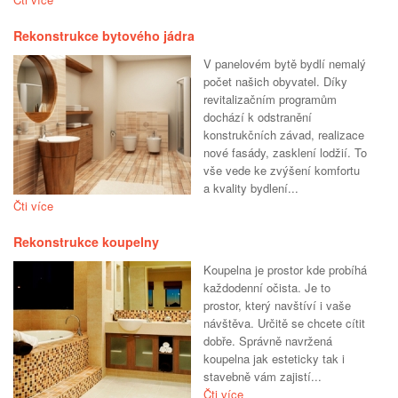
Rekonstrukce bytového jádra
V panelovém bytě bydlí nemalý
počet našich obyvatel. Díky
revitalizačním programům
dochází k odstranění
konstrukčních závad, realizace
nové fasády, zasklení lodžií. To
vše vede ke zvýšení komfortu
a kvality bydlení...
Čti více
Rekonstrukce koupelny
Koupelna je prostor kde probíhá
každodenní očista. Je to
prostor, který navštíví i vaše
návštěva. Určitě se chcete cítit
dobře. Správně navržená
koupelna jak esteticky tak i
stavebně vám zajistí...
Čti více