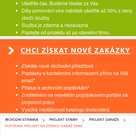
Ušetříte čas. Budeme hledat za Vás
Díky porovnání více nabídek ušetříte až 30% z ceny
zboží /služby
Služba je zdarma a nezávazná
Poptejte od projektu až po stavební firmu.
CHCI ZÍSKAT NOVÉ ZAKÁZKY
Získáte nové obchodní přiležitosti
Poptávky s kontaktními informacemi přímo na Váš
email*
Přístup k archivním poptávkám*
Zviditelnění na největším poptávkovém portále na
projekční práce
Vysoká návštěvnost katalogu dodavatelů
ÚVODNÍ STRÁNKA
PROJEKT STAVBY
PROJEKT GARÁŽE
POPTÁVKA: PROJEKT NA ZDĚNOU GARÁŽ 5X6M