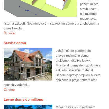
pozemku pro
stavbu domu,
ale musíme
respektovat
jisté náležitosti. Nesmíme svým stavebním záměrem znehodnotit a
omezit okolní...
Čti více
Stavba domu
Ještě než se pustíme do
stavby rodinného domu,
projdeme několika kroky.
Musíte si rozmyslet typ domu a
základní stavební materiál.
Během připravy projektu budete
společně s projektantem řešit
způsob vytápění...
Čti více
Levné domy do milionu
Mnozí z vás sní o rodinném