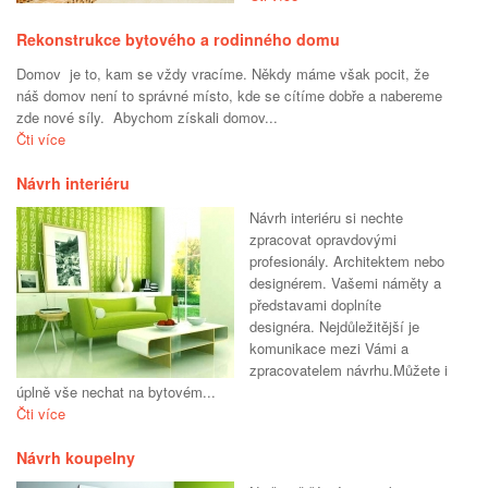
Rekonstrukce bytového a rodinného domu
Domov je to, kam se vždy vracíme. Někdy máme však pocit, že
náš domov není to správné místo, kde se cítíme dobře a nabereme
zde nové síly. Abychom získali domov...
Čti více
Návrh interiéru
Návrh interiéru si nechte
zpracovat opravdovými
profesionály. Architektem nebo
designérem. Vašemi náměty a
představami doplníte
designéra. Nejdůležitější je
komunikace mezi Vámi a
zpracovatelem návrhu.Můžete i
úplně vše nechat na bytovém...
Čti více
Návrh koupelny