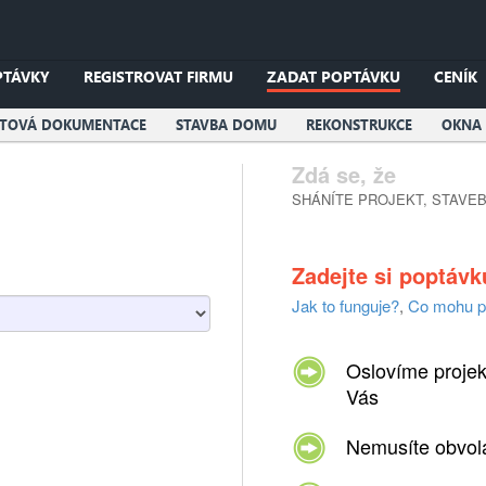
PTÁVKY
REGISTROVAT FIRMU
ZADAT POPTÁVKU
CENÍK
KTOVÁ DOKUMENTACE
STAVBA DOMU
REKONSTRUKCE
OKNA 
Zdá se, že
SHÁNÍTE PROJEKT, STAVEB
Zadejte si poptá
Jak to funguje?
,
Co mohu p
Oslovíme projekt
Vás
Nemusíte obvoláv