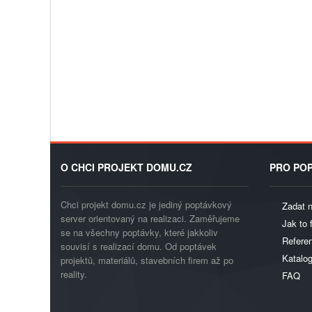
O CHCI PROJEKT DOMU.CZ
PRO POP
Chci projekt domu.cz je jediný poptávkový
Zadat 
server orientovaný na realizaci. Zaměřujeme
Jak to 
se na všechny poptávky, které jakkoliv
Referen
souvisí s realizací domu. Od poptávek
Katalo
projektů, materiálů, stavebních firem až po
reality.
FAQ