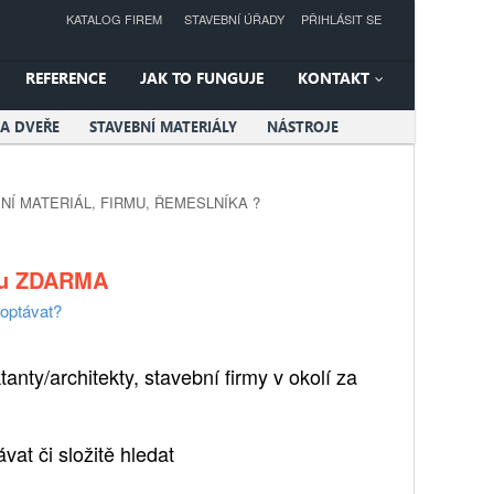
KATALOG FIREM
STAVEBNÍ ÚŘADY
PŘIHLÁSIT SE
REFERENCE
JAK TO FUNGUJE
KONTAKT
A DVEŘE
STAVEBNÍ MATERIÁLY
NÁSTROJE
NÍ MATERIÁL, FIRMU, ŘEMESLNÍKA ?
vku ZDARMA
optávat?
anty/architekty, stavební firmy v okolí za
at či složitě hledat