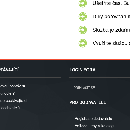
Ušetříte čas. B
Díky porovnáním
Služba je zdar
Využijte službu 
TÁVAJÍCÍ
LOGIN FORM
novou poptávku
PŘIHLÁSIT SE
funguje ?
ce poptávajících
PRO DODAVATELE
g dodavatelů
Registrace dodavatele
Editace firmy v katalogu