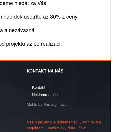
udeme hledat za Vás
 nabídek ušetříte až 30% z ceny
ma a nezávazná
od projektu až po realizaci.
KONTAKT NA NÁS
Kontakt
Reklama u nás
Mohlo by Vás zajímat :
Vše o projektové dokumentaci
,
architekti a
projektanti
,
venkovský dům
,
Svět