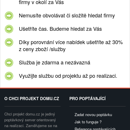
firmy v okolí za Vás
Nemusíte obvolávat či složitě hledat firmy
Ušetříte čas. Budeme hledat za Vás
Díky porovnání více nabídek ušetříte až 30%
z ceny zboží /služby
Služba je zdarma a nezávazná
Využijte službu od projektu až po realizaci.
O CHCI PROJEKT DOMU.CZ
PRO POPTÁVAJÍCÍ
Chci projekt domu.cz je jediný
Zadat novou poptávku
poptávkový server orientovaný
Jak to funguje ?
na realizaci. Zaměřujeme se na
Reference poptávajících