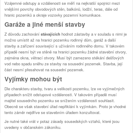
Vzájemné odstupy a vzdálenosti se měří na nejkratší spojnici mezi
vnějšími povrchy obvodových stěn, balkónů, lodžií, teras, dále od
hranic pozemků a okraje vozovky pozemní komunikace.
Garáže a jiné menší stavby
Z důvodu zachování
stávajících
hodnot zástavby a v souladu s nimi je
možno umístit až na hranici pozemku rodinný dům, garáž a další
stavby a zařízení související s užíváním rodinného domu. V takovém
případě nesmí být ve stěně na hranici pozemku žádné stavební otvory,
zejména okna, větrací otvory. Musí být zamezeno stékání dešťových
vod nebo spadu sněhu ze stavby na sousední pozemek. Stavba, její
část nesmí přesahovat na sousední pozemek.
Vyjímky mohou být
Dle charakteru stavby, tvaru a velikosti pozemku, lze ve vyjímečných
případech snížit odstupové vzdálenosti. V takovém případě musí
majitel sousedního pozemku se snížením vzdálenosti souhlasit.
Obecně se však stavební úřad nepřiklání k vyjímkám. Proto je vhodné
tento záměr nejdříve se stavebním úřadem konzultovat.
Je nutné také vrát v potaz zásady sousedských vztahů, které jsou
uvedeny v občanském zákoníku.