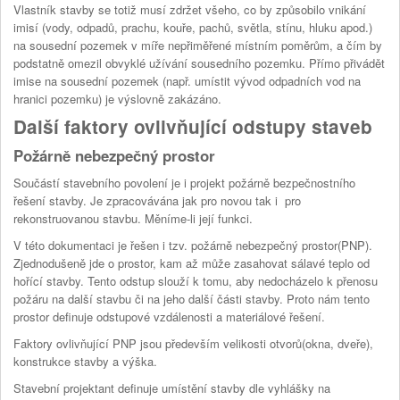
Vlastník stavby se totiž musí zdržet všeho, co by způsobilo vnikání
imisí (vody, odpadů, prachu, kouře, pachů, světla, stínu, hluku apod.)
na sousední pozemek v míře nepřiměřené místním poměrům, a čím by
podstatně omezil obvyklé užívání sousedního pozemku. Přímo přivádět
imise na sousední pozemek (např. umístit vývod odpadních vod na
hranici pozemku) je výslovně zakázáno.
Další faktory ovlivňující odstupy staveb
Požárně nebezpečný prostor
Součástí stavebního povolení je i projekt požárně bezpečnostního
řešení stavby. Je zpracovávána jak pro novou tak i pro
rekonstruovanou stavbu. Měníme-li její funkci.
V této dokumentaci je řešen i tzv. požárně nebezpečný prostor(PNP).
Zjednodušeně jde o prostor, kam až může zasahovat sálavé teplo od
hořící stavby. Tento odstup slouží k tomu, aby nedocházelo k přenosu
požáru na další stavbu či na jeho další části stavby. Proto nám tento
prostor definuje odstupové vzdálenosti a materiálové řešení.
Faktory ovlivňující PNP jsou především velikosti otvorů(okna, dveře),
konstrukce stavby a výška.
Stavební projektant definuje umístění stavby dle vyhlášky na