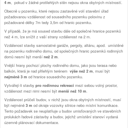
4 m
, pokud v žádné protilehlých stěn nejsou okna obytných místností.
Obecně u pozemku, které nejsou zastavěné volí stavební úřad
požadovanou vzdálenost od sousedního pozemku polovinu z
požadované délky 7m tedy 3,5m od hranic pozemku.
V případě, že je má soused stavbu dále od společné hranice pozemků
než 4 m, lze snížit z vaší strany vzdálenost na 2 m.
Vzdálenost stavby samostatné garáže, pergoly, altánu, apod. umístěné
na pozemku rodinného domu, od společných hranic pozemků rodinných
domů nesmí být menší
než 2 m
.
Vnější hrany pochozí plochy rodinného domu, jako jsou terasa nebo
balkón, která je nad přilehlým terénem
výše než 2 m
, musí být
nejméně 3 m
od hranice sousedního pozemku.
Vytvářejí-li stavby
pro rodinnou rekreaci
mezi sebou volný prostor,
vzdálenost mezi nimi nesmí být
menší než 10 m
.
Vzdálenost průčelí budov, v nichž jsou okna obytných místností, musí
být nejméně
3 m
od okraje vozovky silnice nebo místní komunikace.
Tento požadavek se neuplatňuje u budov umisťovaných ve stavebních
prolukách řadové zástavby a budov, jejichž umístění stanoví vydaná
územně plánovací dokumentace.