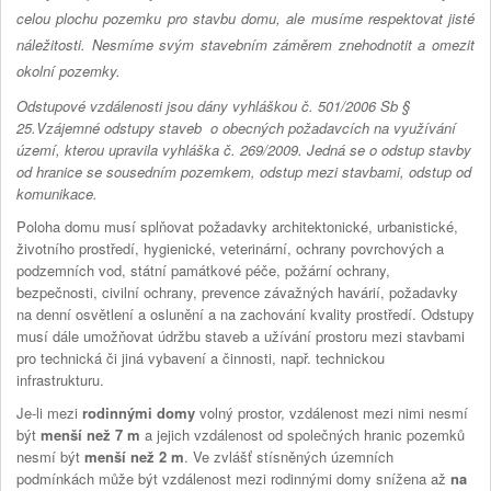
celou plochu pozemku pro stavbu domu, ale musíme respektovat jisté
náležitosti. Nesmíme svým stavebním záměrem znehodnotit a omezit
okolní pozemky.
Odstupové vzdálenosti jsou dány vyhláškou č. 501/2006 Sb §
25.Vzájemné odstupy staveb o obecných požadavcích na využívání
území, kterou upravila vyhláška č. 269/2009. Jedná se o odstup stavby
od hranice se sousedním pozemkem, odstup mezi stavbami, odstup od
komunikace.
Poloha domu musí splňovat požadavky architektonické, urbanistické,
životního prostředí, hygienické, veterinární, ochrany povrchových a
podzemních vod, státní památkové péče, požární ochrany,
bezpečnosti, civilní ochrany, prevence závažných havárií, požadavky
na denní osvětlení a oslunění a na zachování kvality prostředí. Odstupy
musí dále umožňovat údržbu staveb a užívání prostoru mezi stavbami
pro technická či jiná vybavení a činnosti, např. technickou
infrastrukturu.
Je-li mezi
rodinnými domy
volný prostor, vzdálenost mezi nimi nesmí
být
menší než
7 m
a jejich vzdálenost od společných hranic pozemků
nesmí být
menší než
2 m
. Ve zvlášť stísněných územních
podmínkách může být vzdálenost mezi rodinnými domy snížena až
na