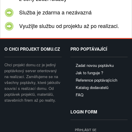
Služba je zdarma a nezávazná
Využijte službu od projektu až po realizaci.
O CHCI PROJEKT DOMU.CZ
PRO POPTÁVAJÍCÍ
Chci projekt domu.cz je jediný
Zadat novou poptávku
poptávkový server orientovaný
Jak to funguje ?
na realizaci. Zaměřujeme se na
Reference poptávajících
všechny poptávky, které jakkoliv
Katalog dodavatelů
souvisí s realizací domu. Od
poptávek projektů, materiálů,
FAQ
stavebních firem až po reality.
LOGIN FORM
PŘIHLÁSIT SE