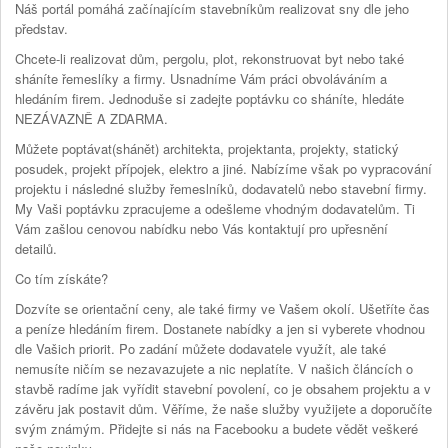
Náš portál pomáhá začínajícím stavebníkům realizovat sny dle jeho
představ.
Chcete-li realizovat dům, pergolu, plot, rekonstruovat byt nebo také
sháníte řemeslíky a firmy. Usnadníme Vám práci obvoláváním a
hledáním firem. Jednoduše si zadejte poptávku co sháníte, hledáte
NEZÁVAZNĚ A ZDARMA.
Můžete poptávat(shánět) architekta, projektanta, projekty, statický
posudek, projekt přípojek, elektro a jiné. Nabízíme však po vypracování
projektu i následné služby řemeslníků, dodavatelů nebo stavební firmy.
My Vaši poptávku zpracujeme a odešleme vhodným dodavatelům. Ti
Vám zašlou cenovou nabídku nebo Vás kontaktují pro upřesnění
detailů.
Co tím získáte?
Dozvíte se orientační ceny, ale také firmy ve Vašem okolí. Ušetříte čas
a peníze hledáním firem. Dostanete nabídky a jen si vyberete vhodnou
dle Vašich priorit. Po zadání můžete dodavatele využít, ale také
nemusíte ničím se nezavazujete a nic neplatíte. V našich článcích o
stavbě radíme jak vyřídit stavební povolení, co je obsahem projektu a v
závěru jak postavit dům. Věříme, že naše služby využijete a doporučíte
svým známým. Přidejte si nás na Facebooku a budete vědět veškeré