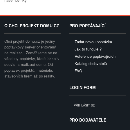
naše novinky.
O CHCI PROJEKT DOMU.CZ
PRO POPTÁVAJÍCÍ
Chci projekt domu.cz je jediný
Zadat novou poptávku
poptávkový server orientovaný
Jak to funguje ?
na realizaci. Zaměřujeme se na
Reference poptávajících
všechny poptávky, které jakkoliv
Katalog dodavatelů
souvisí s realizací domu. Od
poptávek projektů, materiálů,
FAQ
stavebních firem až po reality.
LOGIN FORM
PŘIHLÁSIT SE
PRO DODAVATELE