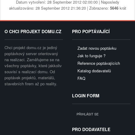
Datum vytvoření: 28 September 2012 02:00:00 | Naposledy
aktualizováno: 28 September 2012 21:36:20 | Zobrazeno:
5646
krát
O CHCI PROJEKT DOMU.CZ
PRO POPTÁVAJÍCÍ
Chci projekt domu.cz je jediný
Zadat novou poptávku
poptávkový server orientovaný
Jak to funguje ?
na realizaci. Zaměřujeme se na
Reference poptávajících
všechny poptávky, které jakkoliv
Katalog dodavatelů
souvisí s realizací domu. Od
poptávek projektů, materiálů,
FAQ
stavebních firem až po reality.
LOGIN FORM
PŘIHLÁSIT SE
PRO DODAVATELE