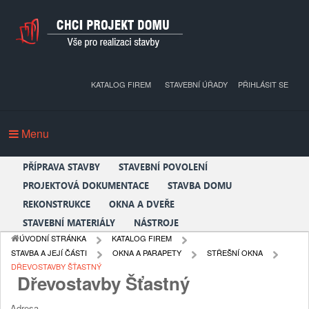
KATALOG FIREM
STAVEBNÍ ÚŘADY
PŘIHLÁSIT SE
Menu
PŘÍPRAVA STAVBY
STAVEBNÍ POVOLENÍ
PROJEKTOVÁ DOKUMENTACE
STAVBA DOMU
REKONSTRUKCE
OKNA A DVEŘE
STAVEBNÍ MATERIÁLY
NÁSTROJE
ÚVODNÍ STRÁNKA
KATALOG FIREM
STAVBA A JEJÍ ČÁSTI
OKNA A PARAPETY
STŘEŠNÍ OKNA
DŘEVOSTAVBY ŠŤASTNÝ
Dřevostavby Šťastný
Adresa