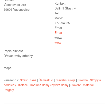
Kontakt
Vacenovice 215
Dalimil Šťastný
69606
Vacenovice
Tel:
Mobil:
777294875
Email:
Email
www:
www
Popis činnosti:
Dřevostavby střechy
Mapa:
Zařazeno v:
Střešní okna
|
Řemeslníci
|
Stavební stroje
|
Střecha
|
Stropy a
podhledy
|
Izolace
|
Rodinné domy / bytové domy
|
Stavební materiál
|
Pergoly